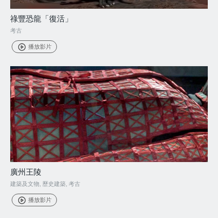
祿豐恐龍「復活」
考古
播放影片
廣州王陵
建築及文物
,
歷史建築
,
考古
播放影片