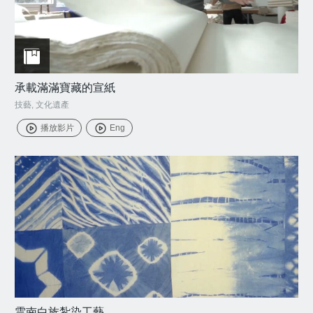
承載滿滿寶藏的宣紙
技藝
,
文化遺產
播放影片
Eng
雲南白族紮染工藝