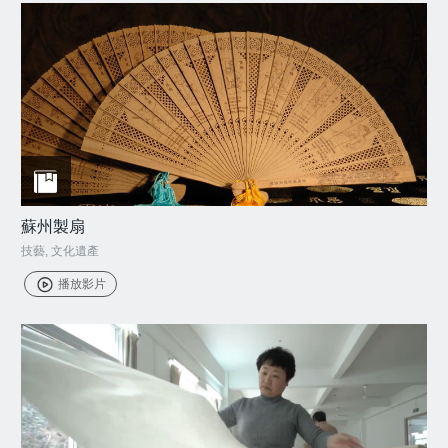
蘇州製扇
技藝
,
文化遺產
播放影片