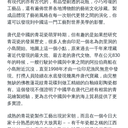
有現代的亦有古代的，有晶瑩剔透的花瓶，小巧玲瓏的
工藝品，還有遍佈世界各地博物館的藝術文化珍藏。製
成品體現了藝術風格在每一次朝代更替之間的演化，你
還可以發現到中國這一門工藝對世界美學的影響。
唐代是中國的青花瓷萌芽時期，但有趣的是如果想研究
青花瓷的發展歷史，很多人會由印尼一個名為勿里洞的
小島開始。地圖上這一個小點，原來過去一千年來埋藏
著近代發現的最大批、最古老的唐代文物。早在公元830
年的時候，一艘行駛於中國與中東之間的阿拉伯商船在
小島附近沉沒，直至1998年才由一位印尼漁民無意中發
現。打撈人員陸續在水底發現幾萬件唐代寶藏，由完整
無缺的佛教蓮花紋青花碟到做工精細的白釉綠彩陶瓷都
有。這個發現不僅證明了中國早在唐代已經有相當的青
花繪製經驗，更為古代中國與中東的海上貿易提供了更
多實證。
成熟的青花瓷製作工藝出現於宋朝，而且在一個今日大
家十分熟悉的地方大放異彩－－有千年瓷都之稱的江西