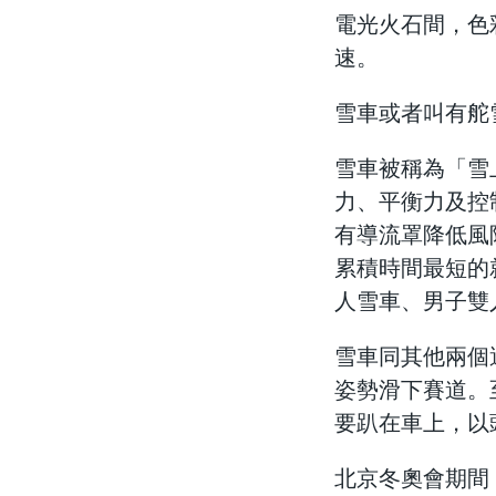
電光火石間，色
速。
雪車或者叫有舵
雪車被稱為「雪
力、平衡力及控
有導流罩降低風
累積時間最短的
人雪車、男子雙
雪車同其他兩個
姿勢滑下賽道。
要趴在車上，以
北京冬奧會期間