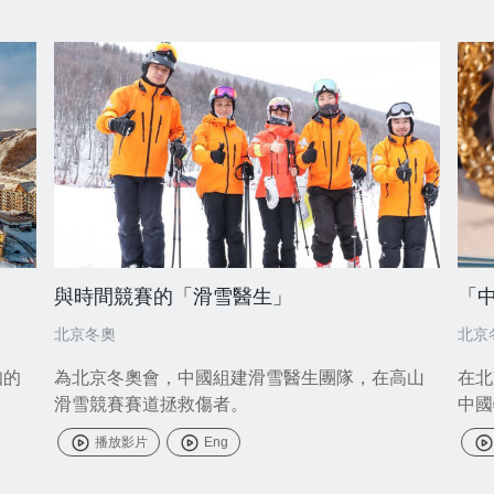
與時間競賽的「滑雪醫生」
「
北京冬奧
北京
知的
為北京冬奧會，中國組建滑雪醫生團隊，在高山
在北
滑雪競賽賽道拯救傷者。
中國
播放影片
Eng