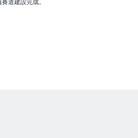
橇賽道建設完成。
。