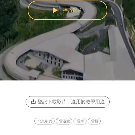
播放影片
登記下載影片，適用於教學用途
北京冬奧
雪游龍
雪車
雪橇