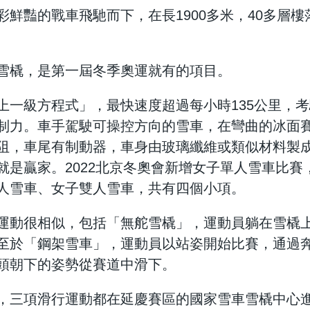
彩鮮豔的戰車飛馳而下，在長1900多米，40多層
雪橇，是第一屆冬季奧運就有的項目。
上一級方程式」，最快速度超過每小時135公里，
制力。車手駕駛可操控方向的雪車，在彎曲的冰面
阻，車尾有制動器，車身由玻璃纖維或類似材料製
就是贏家。2022北京冬奧會新增女子單人雪車比賽
人雪車、女子雙人雪車，共有四個小項。
運動很相似，包括「無舵雪橇」，運動員躺在雪橇
至於「鋼架雪車」，運動員以站姿開始比賽，通過
頭朝下的姿勢從賽道中滑下。
，三項滑行運動都在延慶賽區的國家雪車雪橇中心