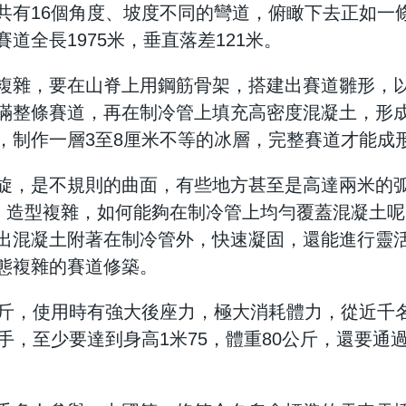
共有16個角度、坡度不同的彎道，俯瞰下去正如一
道全長1975米，垂直落差121米。
複雜，要在山脊上用鋼筋骨架，搭建出賽道雛形，以直
滿整條賽道，再在制冷管上填充高密度混凝土，形
，制作一層3至8厘米不等的冰層，完整賽道才能成
旋，是不規則的曲面，有些地方甚至是高達兩米的
彎，造型複雜，如何能夠在制冷管上均勻覆蓋混凝土
出混凝土附著在制冷管外，快速凝固，還能進行靈
態複雜的賽道修築。
公斤，使用時有強大後座力，極大消耗體力，從近千
射手，至少要達到身高1米75，體重80公斤，還要通