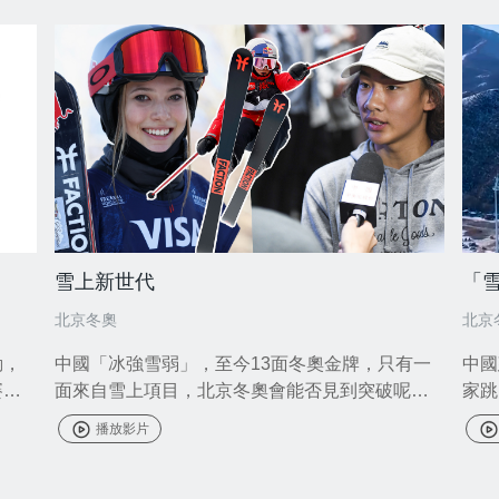
雪上新世代
「
北京冬奧
北京
動，
中國「冰強雪弱」，至今13面冬奧金牌，只有一
中國
賽項
面來自雪上項目，北京冬奧會能否見到突破呢？
家跳
小將或者會帶來驚喜。
「如
播放影片