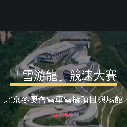
「雪游龍」競速大賽
北京冬奧會雪車雪橇項目與場館
北京冬奧