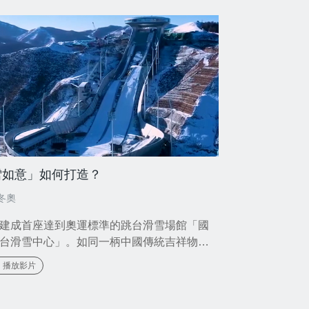
雪如意」如何打造？
冬奧
建成首座達到奧運標準的跳台滑雪場館「國
台滑雪中心」。如同一柄中國傳統吉祥物
意」斜卧在山谷中，因而叫做「雪如意」。
播放影片