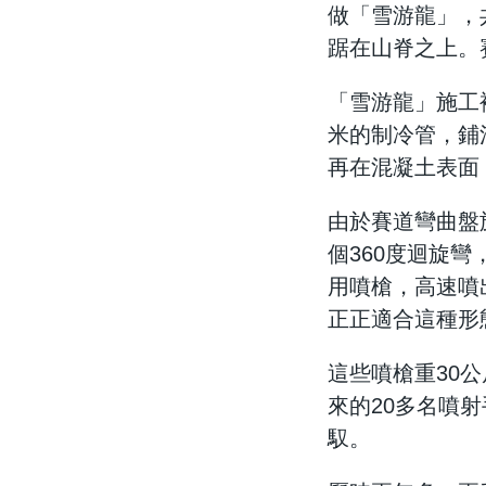
做「雪游龍」，
踞在山脊之上。賽
「雪游龍」施工
米的制冷管，鋪
再在混凝土表面
由於賽道彎曲盤
個360度迴旋
用噴槍，高速噴
正正適合這種形
這些噴槍重30
來的20多名噴
馭。