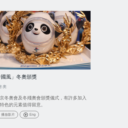
中國風」冬奧頒獎
冬奧
京冬奧會及冬殘奧會頒獎儀式，有許多加入
特色的元素值得留意。
播放影片
Eng