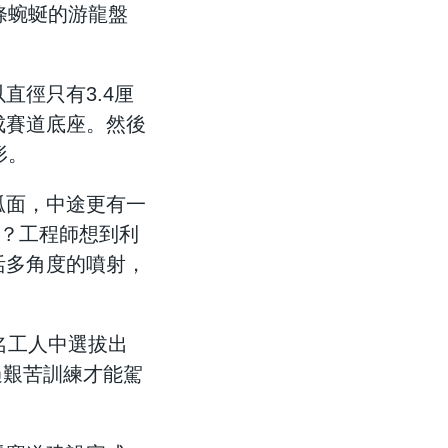
條蜿蜒的游龍盤
徑只有3.4厘
成賽道底座。然後
形。
弧面，中途更有一
呢？工程師想到利
活多角度的噴射，
名工人中選拔出
過艱苦訓練才能駕