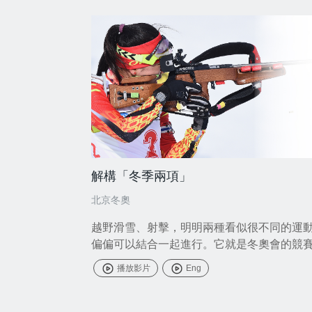
解構「冬季兩項」
北京冬奧
越野滑雪、射擊，明明兩種看似很不同的運
偏偏可以結合一起進行。它就是冬奧會的競
目之一「冬季兩項」。
播放影片
Eng