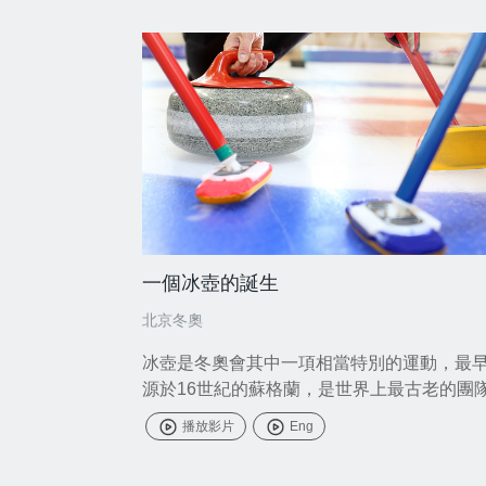
一個冰壺的誕生
北京冬奧
冰壺是冬奧會其中一項相當特別的運動，最
源於16世紀的蘇格蘭，是世界上最古老的團
動項目之一。
播放影片
Eng