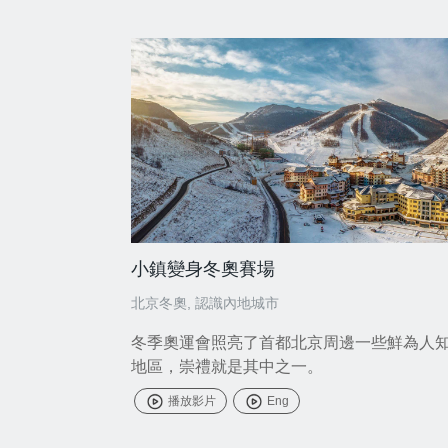
小鎮變身冬奧賽場
北京冬奧
,
認識內地城市
冬季奧運會照亮了首都北京周邊一些鮮為人
地區，崇禮就是其中之一。
播放影片
Eng