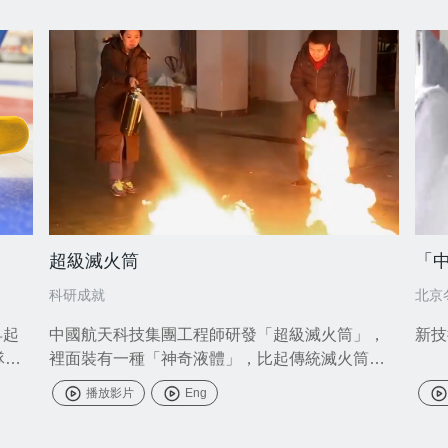
超級滅火筒
「
科研成就
北京
早起
中國航天科技集團工程師研發「超級滅火筒」，
新技
隊運
裡面裝有一種「神奇液體」，比起傳統滅火筒，
可以用更短時間，大約5秒就可以完全撲滅大火。
播放影片
Eng