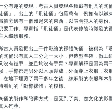
十分有趣的發現，考古人員發現各種戴有刑具的陶
徒俑」。出土的「刑徒俑」包羅萬有，例如有以鐵
鐵箍旁邊有一個翹起來的東西，以表明犯人的身份
仍要工作。專家指「刑徒俑」是代表修陵時徵發的
主人繼續服務。
考古人員發掘出上千件彩繪的裸體陶俑，被稱為「
的陶俑只有真人三分之一大小，但造型準確，做工
又沒有鎧甲，並且均沒有手臂？專家解釋是因為兩
候，手臂都是另外以木頭製成，外面穿上衣服，衣
，在地下埋藏了兩千多年之後，絲麻製的衣服和木
時看到的「斷臂裸體」的模樣。
陶俑的製作和陪葬方式，是受到了秦、楚文化的影響
真人殉葬。