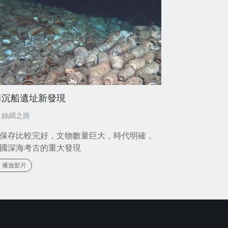
海沉船遺址新發現
,
絲綢之路
保存比較完好，文物數量巨大，時代明確，
國深海考古的重大發現
播放影片