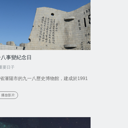
一八事變紀念日
重要日子
省瀋陽市的九一八歷史博物館，建成於1991
播放影片