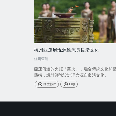
杭州亞運展現源遠流長良渚文化
杭州亞運
亞運傳遞的火炬「薪火」，融合傳統文化和
藝術，設計師說設計理念源自良渚文化。
播放影片
Eng