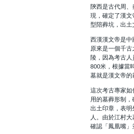
陝西是古代周、
現，確定了漢文
型陪葬坑，出土
西漢漢文帝是中
原來是一個千古
陵，因為考古人
800米，根據
墓就是漢文帝的
這次考古專家如
用的墓葬形制，
出土印章，表明
人。由於江村大
確認「鳳凰嘴」