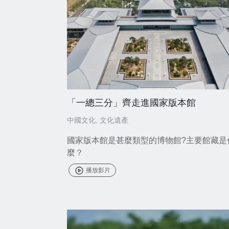
「一總三分」齊走進國家版本館
中國文化
,
文化遺產
國家版本館是甚麼類型的博物館?主要館藏是
麼？
播放影片