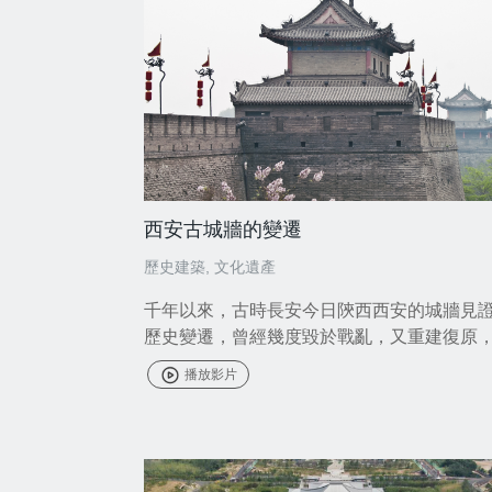
西安古城牆的變遷
歷史建築
,
文化遺產
千年以來，古時長安今日陝西西安的城牆見
歷史變遷，曾經幾度毀於戰亂，又重建復原
上至今仍留有斑駁的痕迹。
播放影片