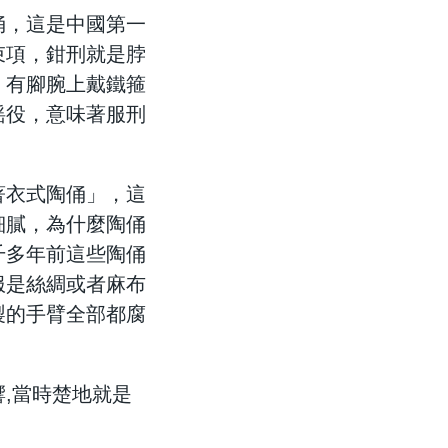
俑，這是中國第一
束項，鉗刑就是脖
。有腳腕上戴鐵箍
徭役，意味著服刑
著衣式陶俑」，這
細膩，為什麼陶俑
千多年前這些陶俑
服是絲綢或者麻布
製的手臂全部都腐
,當時楚地就是