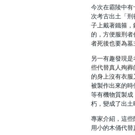
今次在霸陵中有
次考古出土「刑
子上戴著鐵箍，
的，方便服刑者
者死後也要為墓
另一有趣發現是
些代替真人殉葬
的身上沒有衣服
被製作出來的時
等有機物質製成
朽，變成了出土
專家介紹，這些
用小的木俑代替