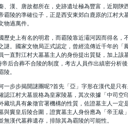
秦、漢、唐故都所在，史跡遺址極為豐富，近期陝
帝霸陵的準確位子，正是西安東郊白鹿原的江村大墓
文物過萬件。
國歷史上有名的明君，而霸陵靠近灞河因而得名，
之謎。國家文物局正式認定，曾經流傳近千年的「
員一直對江村大墓墓主人的身份提出質疑，加上該
當時帝后合葬不合陵的制度，考古人員作出縝密分析
霸陵。
何一步步揭開謎團呢?首先「亞」字形在漢代是只有
確認江村大墓規格為皇家陵墓，其次依據「中司空
外藏坑具有象徵官署機構的性質，佐證墓主人一定
墓與竇皇后陵合圍，證實墓主人身份應為「帝王級
並無漢代墓葬遺存，排除其為霸陵的可能性。