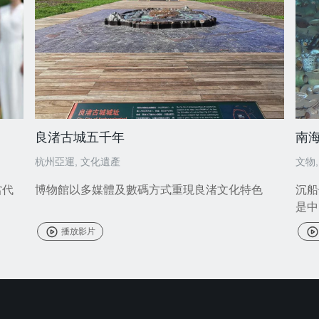
良渚古城五千年
南
杭州亞運
,
文化遺產
文物
當代
博物館以多媒體及數碼方式重現良渚文化特色
沉船
是中
播放影片