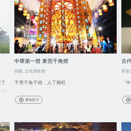
中華第一燈 東莞千角燈
古
技藝
,
文化與飲食
香港
證了
千秀千角千燈，人丁興旺
「中
，牆
播放影片