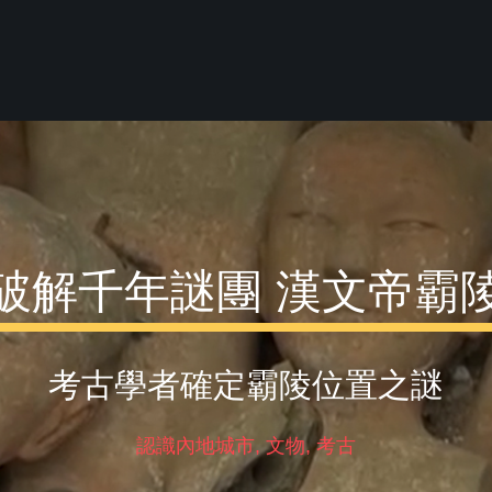
破解千年謎團 漢文帝霸
考古學者確定霸陵位置之謎
認識內地城市, 文物, 考古