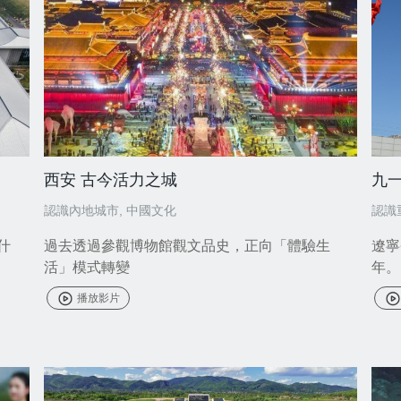
西安 古今活力之城
九
認識內地城市
,
中國文化
認識
什
過去透過參觀博物館觀文品史，正向「體驗生
遼寧
活」模式轉變
年。
播放影片