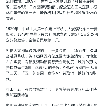
流血收場。1889年，世界工人運動組織「社會主義國
際」宣布5月1日為國際勞動節，紀念這次工人運動，從
此在每年的這一天，慶祝勞動階級對社會和經濟所做的
貢獻。
1920年，中國工人第一次走上街頭，大規模紀念五一勞
動節。1949年中華人民共和國成立後，將5月1日定為法
定的勞動節，全體公民放假一天。
相信大家都聽過內地的「五一黃金周」。1999年，亞洲
金融風暴後，為了振興經濟促進國內旅遊消費，內地宣
布在國慶、春節及勞動節實行黃金周制度，以調休形式
拼接成每年3個、連續7天的長假。勞動節假期由一天增
至三天。「五一黃金周」實施八年後取消，以短假期取
代。
打工仔五一有假放當然開心，更希望有更理想的工作時
間和薪酬待遇。
內地有法律規定標準工時，1994年出台的《勞動法》規