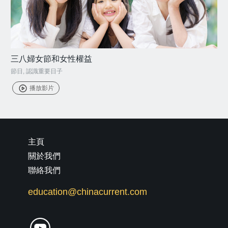
三八婦女節和女性權益
節日
,
認識重要日子
播放影片
主頁
關於我們
聯絡我們
education@chinacurrent.com