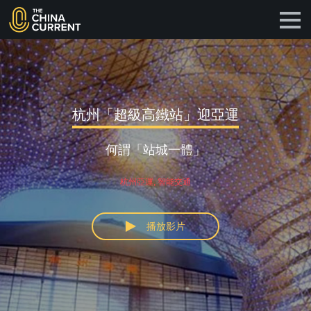
杭州「超級高鐵站」迎亞運
何謂「站城一體」
杭州亞運, 智能交通
播放影片