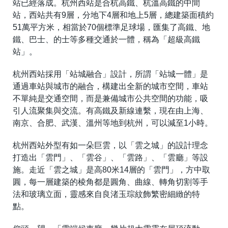
站已經落成。杭州西站是合杭高鐵、杭溫高鐵的中間
站，西站共有9層，分地下4層和地上5層，總建築面積約
51萬平方米，相當於70個標準足球場，匯集了高鐵、地
鐵、巴士、的士等多種交通於一體，稱為「超級高鐵
站」。
杭州西站採用「站城融合」設計，所謂「站城一體」是
通過車站與城市的融合，構建出全新的城市空間，車站
不單純是交通空間，而是兼備城市公共空間的功能，吸
引人流聚集與交流。有高鐵及新線連繫，現在由上海、
南京、合肥、武漢、溫州等地到杭州，可以減至1小時。
杭州西站外型有如一朵巨雲，以「雲之城」的設計理念
打造出「雲門」、「雲谷」、「雲路」、「雲廳」等設
施。走近「雲之城」是高80米14層的「雲門」，方中取
圓，每一層建築的棱角都是圓角、曲線、轉角切割等手
法和玻璃立面，靈感來自良渚玉琮紋飾繁密細緻的特
點。