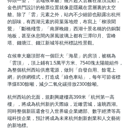
仰頭一望，「雲端候車廳」幾片超大雲霧在屋頂流動，
金色拱門設計的檢票位置就像是隱藏在雲層裏的太空
艙。除了「雲」元素之外，站內不少細節也顯露出杭州
的韻味，有西湖元素的荷葉落地燈，布寫上「柳浪聞
鶯」「斷橋殘雪」「南屏晚鐘」西湖十景名稱的仿銅製
地板，甚至休息間內屏風玻璃上都有三潭印月、雷峰
塔、錢塘江、錢江新城等杭州標誌性景觀。
在候車大廳頂部有一個巨大「海星」的房頂，被稱為
「雲頂」，頂上鋪有1.5萬平方米、7540塊太陽能組件，
為整個杭州西站供應電源，做到「自發自用、餘電上
網」的併網模式，打造成「綠色車站」，每年可節省標
準煤830餘噸，減少二氧化碳排放2300餘噸。
杭州西站的北面，規劃興建樓高399米「杭州第一高
樓」，將成為杭州新的天際線，近瞰雲城，遠眺西湖。
同時整個新區還會引入世界級企業總部、數字經濟等高
端科技企業，預計將成為未來杭州創新創業和人文藝術
的新地標。