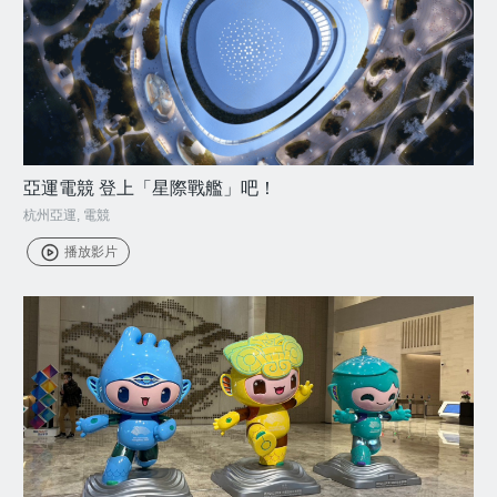
亞運電競 登上「星際戰艦」吧！
杭州亞運
,
電競
播放影片