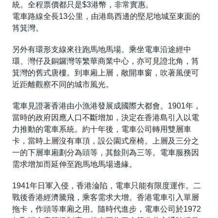
統。全程票價都只是$3港幣，非常實惠。
電車路線全長13公里，由港島西邊的堅尼地城至東面的
筲箕灣。
另外有環形支線來往跑馬地馬場。乘坐電車沿途經中
環、灣仔及銅鑼灣等繁華商業中心，亦可見證北角，筲
箕灣的舊式唐樓。到車廂上層，敞開車窗，吹著風便可
近距離觀察不同的城市風光。
電車見證著香港由小漁港發展成國際大都會。1901年，
當時的政府因應人口不斷增加，決定在香港島引入以電
力推動的電車系統。約十年後，電車公司轉用雙層車
卡，當時上層沒有車頂，設公園式座椅。上層及三分之
一的下層車廂劃分為頭等，其餘則為三等。電車服務因
需求增加而延伸至跑馬地馬場邊緣。
1941年日軍入侵，香港淪陷，電車只能有限度運作。二
戰後香港經濟騰飛，乘客需求大增。香港電車引入單層
拖卡，作頭等車廂之用。隨時代進步，電車公司於1972