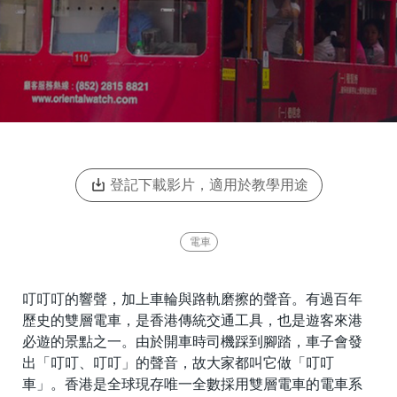
登記下載影片，適用於教學用途
電車
叮叮叮的響聲，加上車輪與路軌磨擦的聲音。有過百年
歷史的雙層電車，是香港傳統交通工具，也是遊客來港
必遊的景點之一。由於開車時司機踩到腳踏，車子會發
出「叮叮、叮叮」的聲音，故大家都叫它做「叮叮
車」。香港是全球現存唯一全數採用雙層電車的電車系