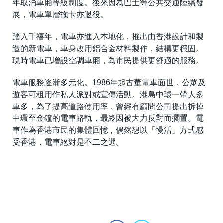
年取消車廂等級制度。後來因為巴士等公共交通陸續發
展，電車單層拖卡亦退役。
踏入千禧年，電車亦進入本地化，推出由香港設計和製
造的新電車，車身改用鋁合金材料製作，結構更穩固。
現時電車已增設空調車廂，為市民提供更舒適的服務。
電車服務逐漸多元化。1986年起古董電車面世，公眾及
遊客可租用作私人派對或宣傳活動。港島中環一帶人多
車多，為了提高道路使用率，曾經有顧問公司提出拆掉
中環至金鐘的電車路軌，最終因被大力反對而擱置。電
車作為香港市民的集體回憶，偶然想以「慢活」方式感
受香港，電車絕對是不二之選。