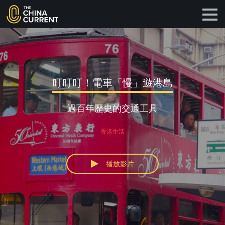
叮叮叮！電車「慢」遊港島
過百年歷史的交通工具
香港生活
播放影片