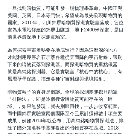
一旦找到暗物質，可能引發一場物理學革命。中國正與
美國、英國、日本等鬥快，希望成為最先發現暗物質的
國家。2010年，四川錦屏暗物質探測實驗室落成，它位
處為水電站修建的錦屏山隧道，地下2400米深處，是目
前世界最深地下探測實驗室。
為何探索宇宙奧秘要在地底進行？因為這麼深的地方，
才能利用厚厚岩石屏蔽各種從天而降的宇宙射線，讓剩
下來的暗物質落到探測器。而探測暗物質的重點儀器，
就是高純鍺探測器。它是實驗室「核心中的核心」，有
層層壁壘保護，擋走各種宇宙射線與環境幅射。
暗物質粒子的真身是個謎。全球的探測團隊都只能靠
「排除法」，即是逐個搜索暗物質可能存在的「區
域」，如果無發現，就去別區再找，一步步收窄範圍。
而中國錦屏實驗室兩個團隊至今已累計獲得數十項主要
成果，例如2014年就公布，用高純鍺暗物質探測法，排
除了國外知名科學團隊提出的暗物質存在區域。2018