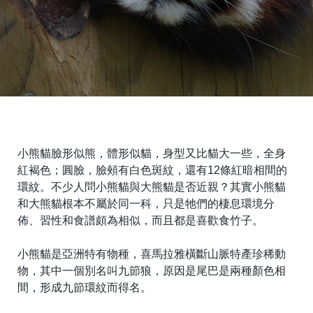
小熊貓臉形似熊，體形似貓，身型又比貓大一些，全身
紅褐色；圓臉，臉頰有白色斑紋，還有12條紅暗相間的
環紋。不少人問小熊貓與大熊貓是否近親？其實小熊貓
和大熊貓根本不屬於同一科，只是牠們的棲息環境分
佈、習性和食譜頗為相似，而且都是喜歡食竹子。
小熊貓是亞洲特有物種，喜馬拉雅橫斷山脈特產珍稀動
物，其中一個別名叫九節狼，原因是尾巴是兩種顏色相
間，形成九節環紋而得名。