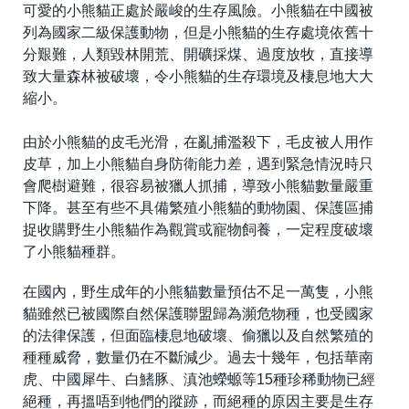
可愛的小熊貓正處於嚴峻的生存風險。小熊貓在中國被
列為國家二級保護動物，但是小熊貓的生存處境依舊十
分艱難，人類毀林開荒、開礦採煤、過度放牧，直接導
致大量森林被破壞，令小熊貓的生存環境及棲息地大大
縮小。
由於小熊貓的皮毛光滑，在亂捕濫殺下，毛皮被人用作
皮草，加上小熊貓自身防衛能力差，遇到緊急情況時只
會爬樹避難，很容易被獵人抓捕，導致小熊貓數量嚴重
下降。甚至有些不具備繁殖小熊貓的動物園、保護區捕
捉收購野生小熊貓作為觀賞或寵物飼養，一定程度破壞
了小熊貓種群。
在國內，野生成年的小熊貓數量預估不足一萬隻，小熊
貓雖然已被國際自然保護聯盟歸為瀕危物種，也受國家
的法律保護，但面臨棲息地破壞、偷獵以及自然繁殖的
種種威脅，數量仍在不斷減少。過去十幾年，包括華南
虎、中國犀牛、白鰭豚、滇池蠑螈等15種珍稀動物已經
絕種，再搵唔到牠們的蹤跡，而絕種的原因主要是生存