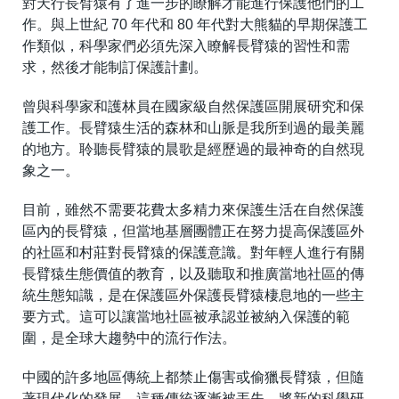
對天行長臂猿有了進一步的瞭解才能進行保護他們的工
作。與上世紀 70 年代和 80 年代對大熊貓的早期保護工
作類似，科學家們必須先深入瞭解長臂猿的習性和需
求，然後才能制訂保護計劃。
曾與科學家和護林員在國家級自然保護區開展研究和保
護工作。長臂猿生活的森林和山脈是我所到過的最美麗
的地方。聆聽長臂猿的晨歌是經歷過的最神奇的自然現
象之一。
目前，雖然不需要花費太多精力來保護生活在自然保護
區內的長臂猿，但當地基層團體正在努力提高保護區外
的社區和村莊對長臂猿的保護意識。對年輕人進行有關
長臂猿生態價值的教育，以及聽取和推廣當地社區的傳
統生態知識，是在保護區外保護長臂猿棲息地的一些主
要方式。這可以讓當地社區被承認並被納入保護的範
圍，是全球大趨勢中的流行作法。
中國的許多地區傳統上都禁止傷害或偷獵長臂猿，但隨
著現代化的發展，這種傳統逐漸被丟失。將新的科學研