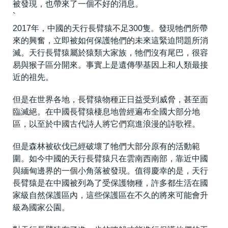
被發現，也帶來了一個不好的消息。
`
2017年，中國的天行長臂猿不足300隻。發現牠們所帶
來的興奮，立即被如何保護牠們的未來這緊迫問題所消
滅。天行長臂猿屬於猿類大家族，牠們沒有尾巴，很容
易與猴子區分開來。事實上是遺傳學基因上和人類最接
近的祖先。
但是在世界各地，長臂猿物種正日益受到威脅，甚至面
臨滅絕。在中國長臂猿棲息地曾經遍布全國大部分地
區，以至於中國古代詩人將它們寫進浪漫的詩歌裡。
但是森林被砍伐已經破壞了牠們大部分原有的活動範
圍。如今中國的天行長臂猿只在雲南西南部，靠近中國
與緬甸邊界的一個小角落被發現。值得慶幸的是，天行
長臂猿是在中國被列為了受保護物種，許多都生活在國
家級自然保護區內，這些保護區在不久的將來可能會升
級為國家公園。