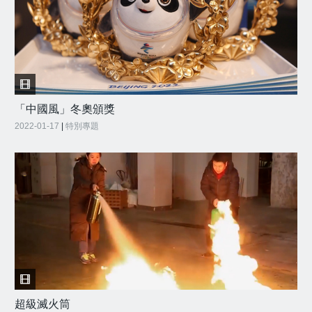
「中國風」冬奧頒獎
2022-01-17
|
特別專題
超級滅火筒