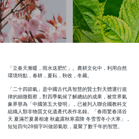
「立春天漸暖，雨水送肥忙」。農耕文化中，利用自然
環境特點，春耕，夏耘，秋收，冬藏。
「二十四節氣」是中國古代具智慧的賢士對天體運行規
律的細微觀察，對四季氣候了解總結的成果，被世界氣
象界譽為「中國第五大發明」，已被列入聯合國教科文
組織人類非物質文化遺產代表作名錄。「春雨驚春清谷
天 夏滿芒夏暑相連 秋處露秋寒霜降 冬雪雪冬小大寒」，
短短四句28個字叫做節氣歌，凝聚了數千年的智慧。