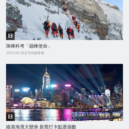
珠峰科考「巔峰使命」
2023-05-30
|
可持續發展
維港海濱大變身 新舊打卡點逐個數