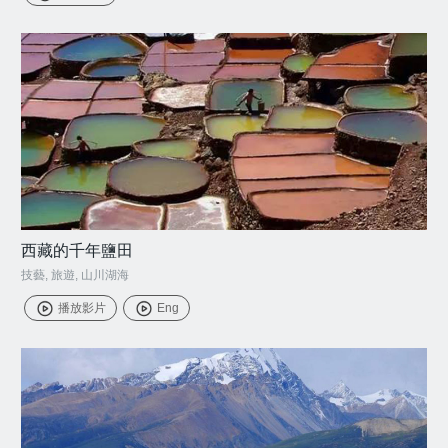
西藏的千年鹽田
技藝
,
旅遊
,
山川湖海
播放影片
Eng