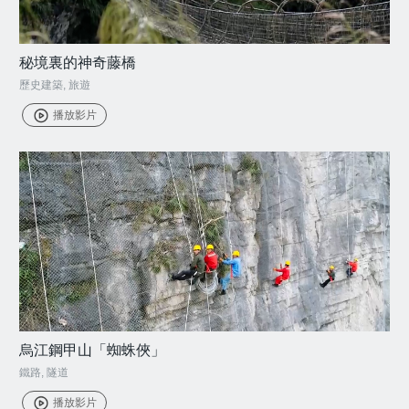
秘境裏的神奇藤橋
歷史建築
,
旅遊
播放影片
烏江鋼甲山「蜘蛛俠」
鐵路
,
隧道
播放影片