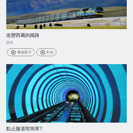
改變西藏的鐵路
鐵路
播放影片
Eng
點止隧道咁簡單?