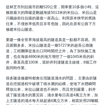
從林芝市到拉薩市距離520公里，開車要10多個小時。這
條路最大的障礙是翻越海拔5013米的米拉山。米拉山是
川藏線前往拉薩的最後一座高山。利用原本狹窄的舊路
往來，不僅效率低而且非常危險，因此在原有公路下方
修建米拉山隧道。
要建一條全世界海拔最高的隧道真是一點都不容易。而
且困難多多。米拉山隧道是一條5727米的超長公路隧
道，工程團隊從進出口同時開挖之外，為了加快施工進
度，也在海拔4890米的地方增挖了一個1045米長的斜
井，垂直高度100米，當斜井到達隧道主線後，8個工作
面同時作業。
很多隧道修建時都會出現隧道涌水的問題， 主要由於隧
道在挖掘過程中破壞了積水層的結構，使地下水體瞬間
釋放出來，米拉山隧道也不例外，而且突別嚴重，斜井
成了隧道涌水的重災區，涌水量每日高達4萬立方米，加
上主隧道的涌水每天就超過6萬立方米，相當於用20噸載