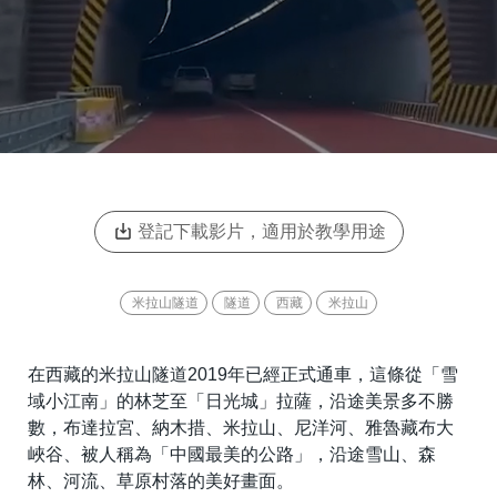
登記下載影片，適用於教學用途
米拉山隧道
隧道
西藏
米拉山
在西藏的米拉山隧道2019年已經正式通車，這條從「雪
域小江南」的林芝至「日光城」拉薩，沿途美景多不勝
數，布達拉宮、納木措、米拉山、尼洋河、雅魯藏布大
峽谷、被人稱為「中國最美的公路」，沿途雪山、森
林、河流、草原村落的美好畫面。