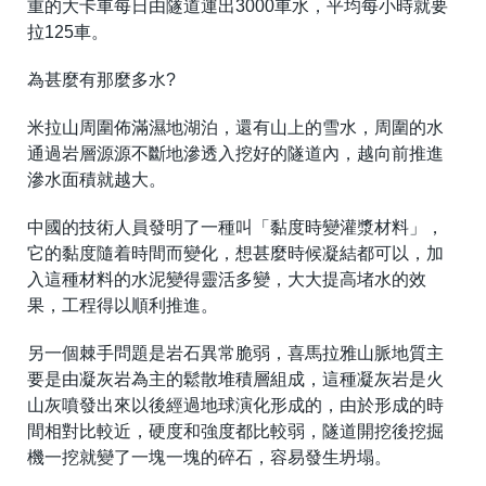
重的大卡車每日由隧道運出3000車水，平均每小時就要
拉125車。
為甚麼有那麼多水?
米拉山周圍佈滿濕地湖泊，還有山上的雪水，周圍的水
通過岩層源源不斷地滲透入挖好的隧道內，越向前推進
滲水面積就越大。
中國的技術人員發明了一種叫「黏度時變灌漿材料」，
它的黏度隨着時間而變化，想甚麼時候凝結都可以，加
入這種材料的水泥變得靈活多變，大大提高堵水的效
果，工程得以順利推進。
另一個棘手問題是岩石異常脆弱，喜馬拉雅山脈地質主
要是由凝灰岩為主的鬆散堆積層組成，這種凝灰岩是火
山灰噴發出來以後經過地球演化形成的，由於形成的時
間相對比較近，硬度和強度都比較弱，隧道開挖後挖掘
機一挖就變了一塊一塊的碎石，容易發生坍塌。