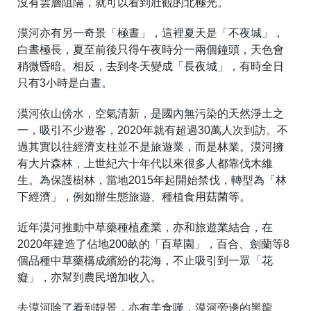
沒有雲層阻隔，就可以看到壯觀的北極光。
漠河亦有另一奇景「極晝」，這裡夏天是「不夜城」，
白晝極長，夏至前後只得午夜時分一兩個鐘頭，天色會
稍微昏暗。相反，去到冬天變成「長夜城」，有時全日
只有3小時是白晝。
漠河依山傍水，空氣清新，是國內無污染的天然淨土之
一，吸引不少遊客，2020年就有超過30萬人次到訪。不
過其實以往經濟支柱並不是旅遊業，而是林業。漠河擁
有大片森林，上世紀六十年代以來很多人都靠伐木維
生。為保護樹林，當地2015年起開始禁伐，轉型為「林
下經濟」，例如辦生態旅遊、種植食用菇菌等。
近年漠河推動中草藥種植產業，亦和旅遊業結合，在
2020年建造了佔地200畝的「百草園」，百合、劍蘭等8
個品種中草藥構成繽紛的花海，不止吸引到一眾「花
癡」，亦幫到農民增加收入。
去漠河除了看到靚景，亦有美食嘆，漠河旁邊的黑龍