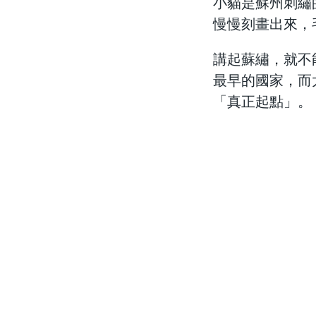
小貓是蘇州刺繡
慢慢刻畫出來，
講起蘇繡，就不
最早的國家，而
「真正起點」。
facebook
twitter