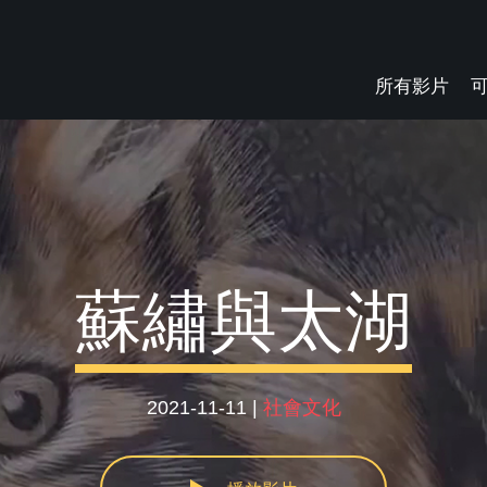
所有影片
蘇繡與太湖
2021-11-11 |
社會文化