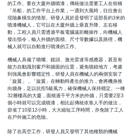
的工作。要在大廈外牆噴漆，傳統做法需要工人在俗稱
「吊船」的工作平台上作業，一遇到大風時，往往會出
現險象橫生的情形。研發人員於是發明了這部長約3米的
噴漆機械人，它可以在大廈外牆上垂直升降、左右移
動，工程人員只需透過平板電腦遠距離操作，向機械人
發出指令，輸入外牆的面積、尺寸等數據以及路徑，機
械人就可以自動進行噴漆的工作。
機械人具備了噴嘴、鏡頭、激光雷達等感應器，甚至有
能力自動識別窗戶和牆面的位置，避免噴錯地方，考慮
到強風會影響穩定性，研發人員在機械人的兩側安裝了
「旋翼」，「旋翼」在轉動時產生的推力，會將機身推
向牆身，足以抗拒5級風力，確保機械人保持穩定。一棟
32層樓高的大廈，面積過千平方米的外牆，只需要2至3
個小時就可以完成噴漆，相比起傳統依靠人手的做法，
節省了10至12小時，大大縮短工序時間，亦免除了工人
在戶外施工的危險。
除了在高空工作，研發人員又發明了其他種類的機械