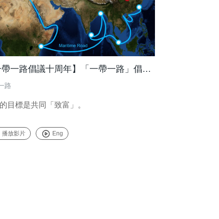
【一帶一路倡議十周年】「一帶一路」倡議進入新階段
一路
的目標是共同「致富」。
播放影片
Eng