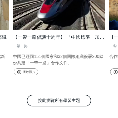
高鐵
【一帶一路倡議十周年】 「中國標準」加速走出去
一帶一路
一帶
成新
中國已經同151個國家和32個國際組織簽署200餘
合作
份共建「一帶一路」合作文件。
播放影片
按此瀏覽所有學習主題