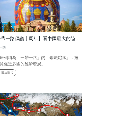
【一帶一路倡議十周年】看中國最大的陸路口岸滿洲里
一路
班列稱為「一帶一路」的「鋼鐵駝隊」，拉
貿促進多國的經濟發展。
播放影片