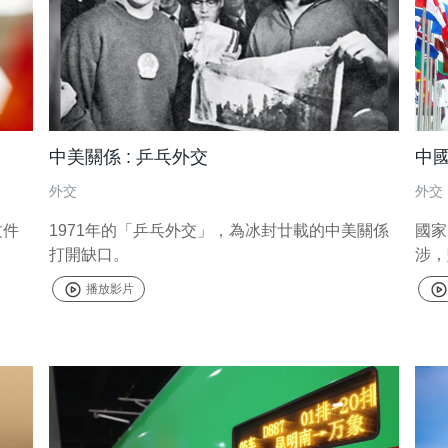
中美關係 : 乒乓外交
中
外交
外交
文件
1971年的「乒乓外交」，為冰封廿載的中美關係
國家
打開缺口。
涉，
和領
播放影片