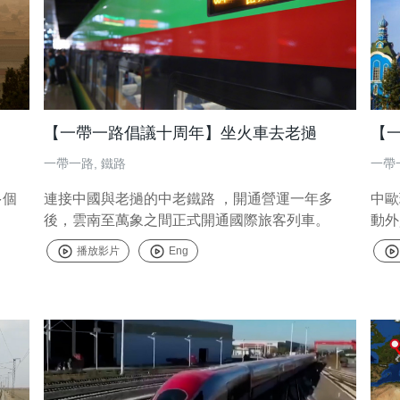
【一帶一路倡議十周年】坐火車去老撾
一帶一路
,
鐵路
一帶
多個
連接中國與老撾的中老鐵路 ，開通營運一年多
中歐
後，雲南至萬象之間正式開通國際旅客列車。
動外
播放影片
Eng