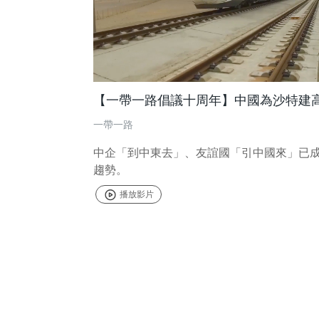
【一帶一路倡議十周年】中國為沙特建
一帶一路
中企「到中東去」、友誼國「引中國來」已
趨勢。
播放影片